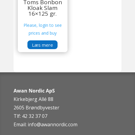
Toms Bonbon
Kloak Slam
16×125 gr.
Please, login to see
prices and buy
Læs mere
Awan Nordic ApS
Kirkebjerg Allé 88
2605 Brøndbyvester
Tlf: 42 32 37 07
Email:
info@awannordic.co
m