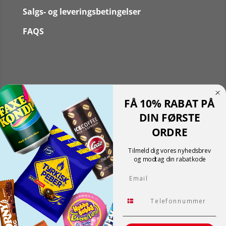
Salgs- og leveringsbetingelser
FAQS
Følg
FÅ 10% RABAT PÅ
Følg
Translate »
DIN FØRSTE
Powered by
Translate
ORDRE
Shopping cart
0
Der er ingen produkter i kurven!
Tilmeld dig vores nyhedsbrev
Fortsæt med at handle
og modtag din rabatkode
0
Email
Tlf.