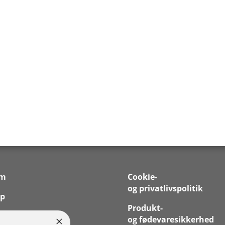
em
Cookie-
og privatlivspolitik
p
Produkt-
nds
og fødevaresikkerhed