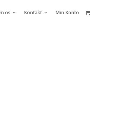
m os
Kontakt
Min Konto