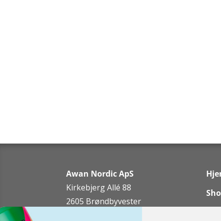
Awan Nordic ApS
Hj
Kirkebjerg Allé 88
Sho
2605 Brøndbyvester
Bra
Tlf: 42 32 37 07