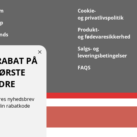
em
Cookie-
og privatlivspolitik
p
Produkt-
nds
og fødevaresikkerhed
 os
Salgs- og
leveringsbetingelser
RABAT PÅ
takt
FAQS
FØRSTE
 Konto
DRE
ores nyhedsbrev
in rabatkode