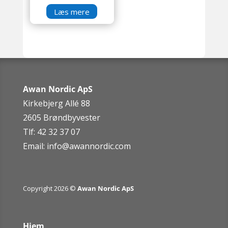
Læs mere
Awan Nordic ApS
Kirkebjerg Allé 88
2605 Brøndbyvester
Tlf: 42 32 37 07
Email:
info@awannordic.co
m
Copyright 2026 ©
Awan Nordic ApS
Hjem