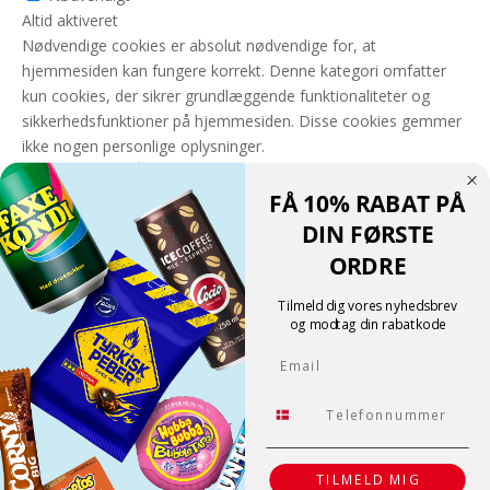
Altid aktiveret
Nødvendige cookies er absolut nødvendige for, at
hjemmesiden kan fungere korrekt. Denne kategori omfatter
kun cookies, der sikrer grundlæggende funktionaliteter og
sikkerhedsfunktioner på hjemmesiden. Disse cookies gemmer
ikke nogen personlige oplysninger.
GEM & ACCEPTÈR
FÅ 10% RABAT PÅ
Translate »
DIN FØRSTE
Powered by
Translate
ORDRE
Shopping cart
0
Der er ingen produkter i kurven!
Tilmeld dig vores nyhedsbrev
Fortsæt med at handle
og modtag din rabatkode
0
Email
Tlf.
TILMELD MIG