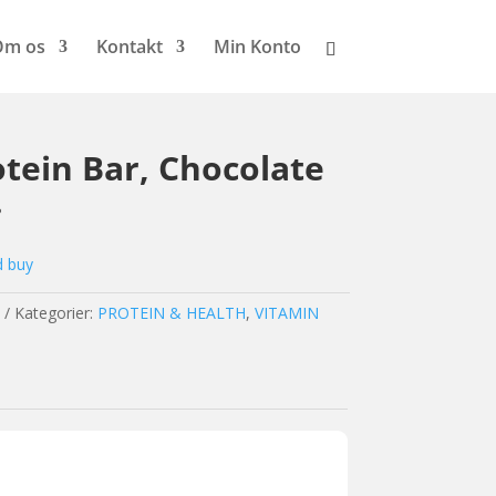
Om os
Kontakt
Min Konto
otein Bar, Chocolate
.
d buy
Kategorier:
PROTEIN & HEALTH
,
VITAMIN