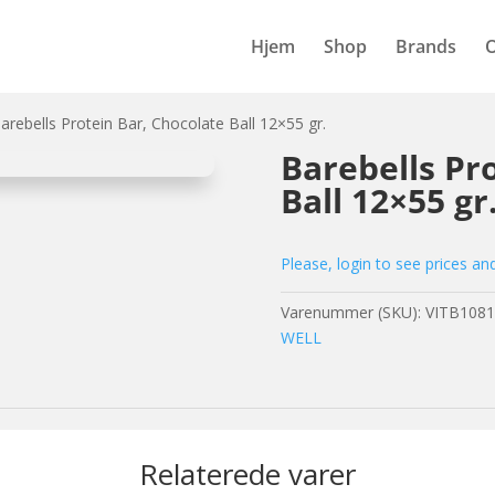
Hjem
Shop
Brands
arebells Protein Bar, Chocolate Ball 12×55 gr.
Barebells Pr
Ball 12×55 gr
Please, login to see prices an
Varenummer (SKU):
VITB1081
WELL
Relaterede varer