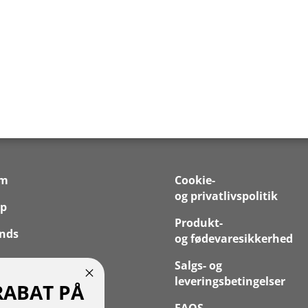
em
Cookie-
og privatlivspolitik
p
Produkt-
nds
og fødevaresikkerhed
 os
Salgs- og
leveringsbetingelser
RABAT PÅ
takt
FAQS