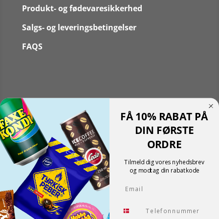
Produkt- og fødevaresikkerhed
Salgs- og leveringsbetingelser
FAQS
Følg
FÅ 10% RABAT PÅ
Følg
Translate »
DIN FØRSTE
Powered by
Translate
ORDRE
Shopping cart
0
Der er ingen produkter i kurven!
Tilmeld dig vores nyhedsbrev
Fortsæt med at handle
og modtag din rabatkode
0
Email
Tlf.