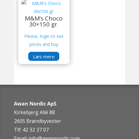
M&M’s Choco
30×150 gr.
Please, login to see
prices and buy
Læs mere
Awan Nordic ApS
Kirkebjerg Allé 88
2605 Brøndbyvester
Tlf: 42 32 37 07
Email:
info@awannordic.co
m