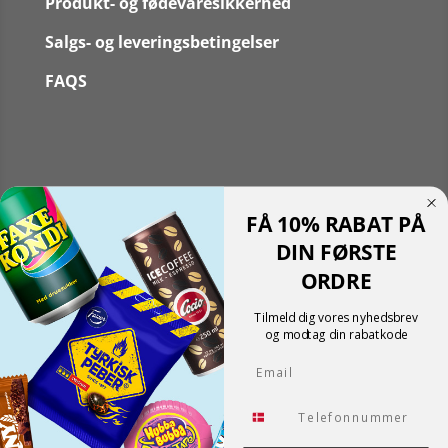
Produkt- og fødevaresikkerhed
Salgs- og leveringsbetingelser
FAQS
Følg
FÅ 10% RABAT PÅ
Følg
Translate »
DIN FØRSTE
Powered by
Translate
ORDRE
Shopping cart
0
Der er ingen produkter i kurven!
Tilmeld dig vores nyhedsbrev
Fortsæt med at handle
og modtag din rabatkode
0
Email
Tlf.