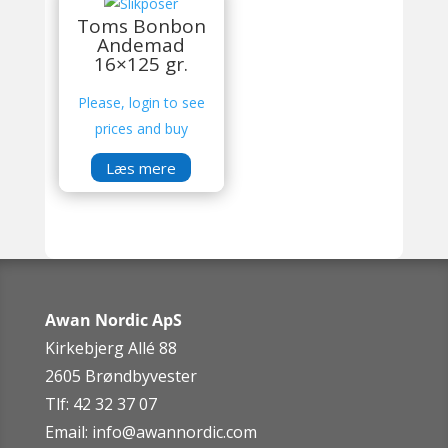
Toms Bonbon
Andemad
16×125 gr.
Please, login to see
prices and buy
Læs mere
Awan Nordic ApS
Kirkebjerg Allé 88
2605 Brøndbyvester
Tlf: 42 32 37 07
Email:
info@awannordic.co
m