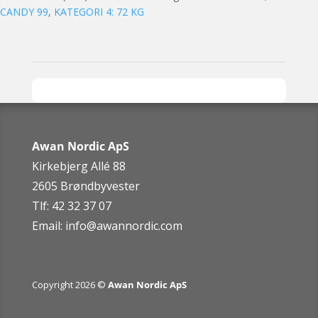
CANDY 99
,
KATEGORI 4: 72 KG
Awan Nordic ApS
Kirkebjerg Allé 88
2605 Brøndbyvester
Tlf: 42 32 37 07
Email:
info@awannordic.co
m
Copyright 2026 ©
Awan Nordic ApS