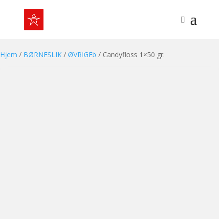
Hjem
/
BØRNESLIK
/
ØVRIGEb
/ Candyfloss 1×50 gr.