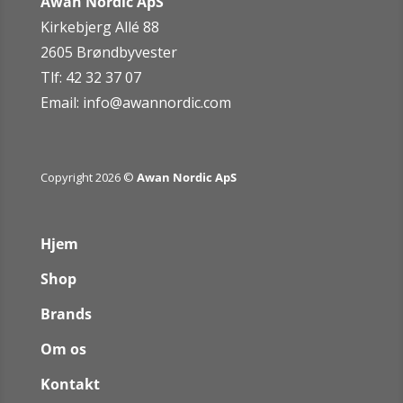
Awan Nordic ApS
Kirkebjerg Allé 88
2605 Brøndbyvester
Tlf: 42 32 37 07
Email:
info@awannordic.co
m
Copyright 2026 ©
Awan Nordic ApS
Hjem
Shop
Brands
Om os
Kontakt