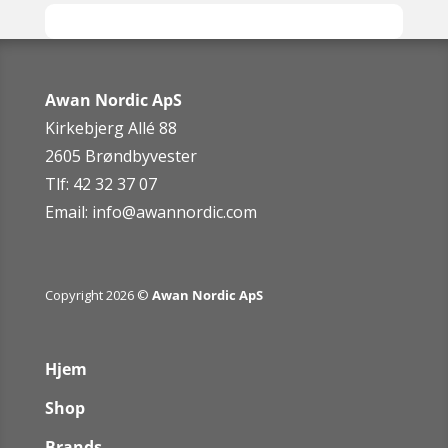
Awan Nordic ApS
Kirkebjerg Allé 88
2605 Brøndbyvester
Tlf: 42 32 37 07
Email:
info@awannordic.co
m
Copyright 2026 ©
Awan Nordic ApS
Hjem
Shop
Brands