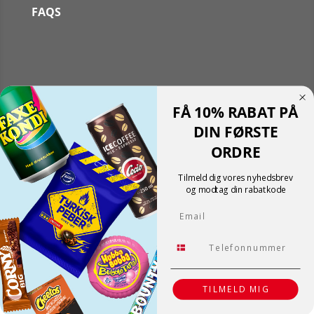
FAQS
Følg
FÅ 10% RABAT PÅ
Følg
Translate »
DIN FØRSTE
Powered by
Translate
ORDRE
Shopping cart
0
Der er ingen produkter i kurven!
Tilmeld dig vores nyhedsbrev
Fortsæt med at handle
og modtag din rabatkode
0
Email
Tlf.
TILMELD MIG