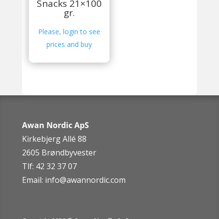
Snacks 21×100
gr.
Please, login to see
prices and buy
Awan Nordic ApS
Kirkebjerg Allé 88
2605 Brøndbyvester
Tlf: 42 32 37 07
Email:
info@awannordic.co
m