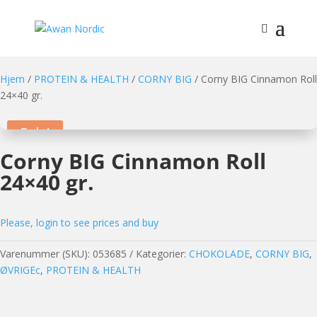
Hjem
/
PROTEIN & HEALTH
/
CORNY BIG
/ Corny BIG Cinnamon Roll
24×40 gr.
Sale!
Corny BIG Cinnamon Roll
24×40 gr.
Please, login to see prices and buy
Varenummer (SKU):
053685
Kategorier:
CHOKOLADE
,
CORNY BIG
,
ØVRIGEc
,
PROTEIN & HEALTH