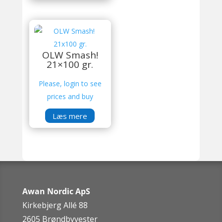
OLW Smash!
21×100 gr.
Please, login to see
prices and buy
Læs mere
Awan Nordic ApS
Kirkebjerg Allé 88
2605 Brøndbyvester