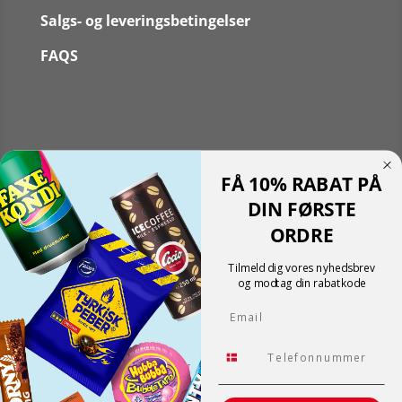
Salgs- og leveringsbetingelser
FAQS
Følg
FÅ 10% RABAT PÅ
Følg
Translate »
DIN FØRSTE
Powered by
Translate
ORDRE
Shopping cart
0
Der er ingen produkter i kurven!
Tilmeld dig vores nyhedsbrev
Fortsæt med at handle
og modtag din rabatkode
0
Email
Tlf.