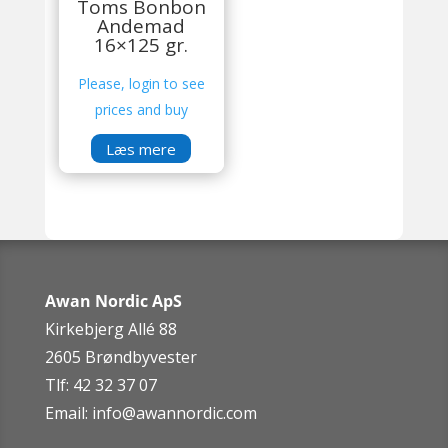
Toms Bonbon
Andemad
16×125 gr.
Please, login to see
prices and buy
Læs mere
Awan Nordic ApS
Kirkebjerg Allé 88
2605 Brøndbyvester
Tlf: 42 32 37 07
Email:
info@awannordic.co
m