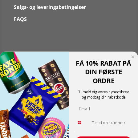
Salgs- og leveringsbetingelser
FAQS
Følg
FÅ 10% RABAT PÅ
Følg
Translate »
DIN FØRSTE
Powered by
Translate
ORDRE
Shopping cart
0
Der er ingen produkter i kurven!
Tilmeld dig vores nyhedsbrev
Fortsæt med at handle
og modtag din rabatkode
0
Email
Tlf.