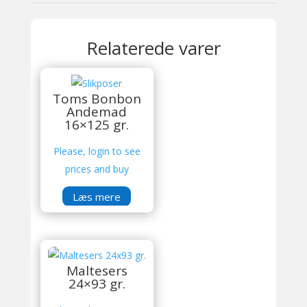
Relaterede varer
Toms Bonbon
Andemad
16×125 gr.
Please, login to see
prices and buy
Læs mere
Maltesers
24×93 gr.