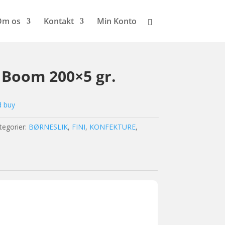
Om os
Kontakt
Min Konto
 Boom 200×5 gr.
d buy
tegorier:
BØRNESLIK
,
FINI
,
KONFEKTURE
,