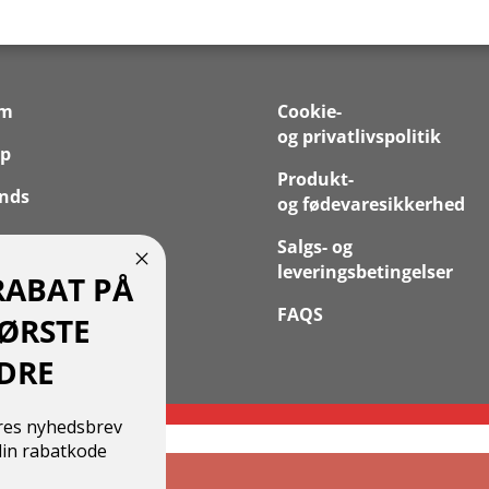
em
Cookie-
og privatlivspolitik
p
Produkt-
nds
og fødevaresikkerhed
 os
Salgs- og
leveringsbetingelser
RABAT PÅ
takt
FAQS
FØRSTE
 Konto
DRE
ores nyhedsbrev
in rabatkode