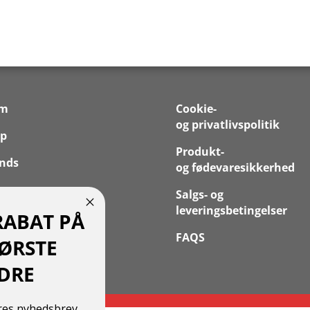
em
Cookie-
og privatlivspolitik
p
Produkt-
nds
og fødevaresikkerhed
 os
Salgs- og
leveringsbetingelser
RABAT PÅ
takt
FAQS
FØRSTE
 Konto
DRE
ores nyhedsbrev