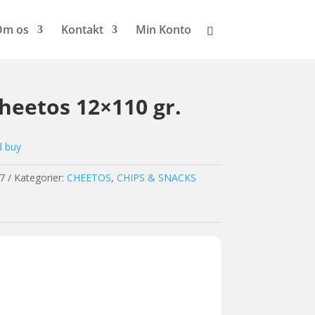
Om os
Kontakt
Min Konto
heetos 12×110 gr.
d buy
7
Kategorier:
CHEETOS
,
CHIPS & SNACKS