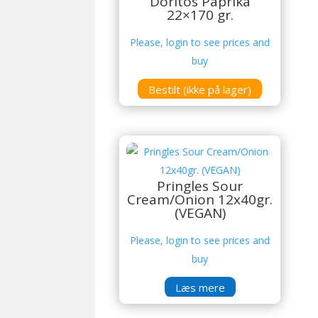
Doritos Paprika
22×170 gr.
Please, login to see prices and
buy
Bestilt (ikke på lager)
Pringles Sour
Cream/Onion 12x40gr.
(VEGAN)
Please, login to see prices and
buy
Læs mere