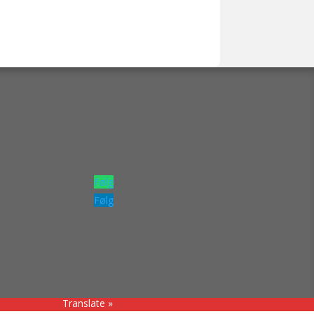
Følg
Følg
Translate »