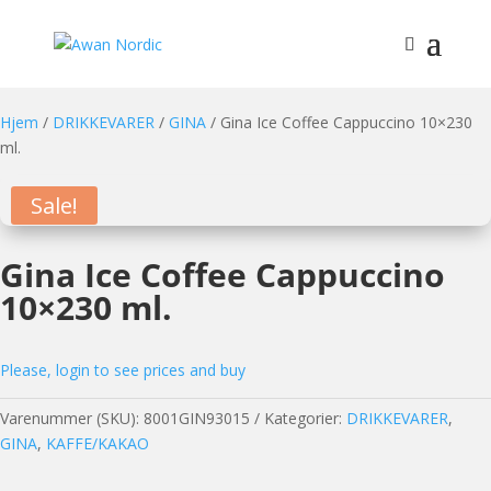
Hjem
/
DRIKKEVARER
/
GINA
/ Gina Ice Coffee Cappuccino 10×230
ml.
Sale!
Gina Ice Coffee Cappuccino
10×230 ml.
Please, login to see prices and buy
Varenummer (SKU):
8001GIN93015
Kategorier:
DRIKKEVARER
,
GINA
,
KAFFE/KAKAO