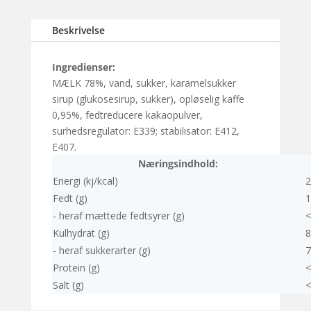
Beskrivelse
Ingredienser:
MÆLK 78%, vand, sukker, karamelsukker
sirup (glukosesirup, sukker), opløselig kaffe
0,95%, fedtreducere kakaopulver,
surhedsregulator: E339; stabilisator: E412,
E407.
Næringsindhold:
Energi (kj/kcal)
2
Fedt (g)
1
- heraf mættede fedtsyrer (g)
<
Kulhydrat (g)
8
- heraf sukkerarter (g)
7
Protein (g)
<
Salt (g)
<