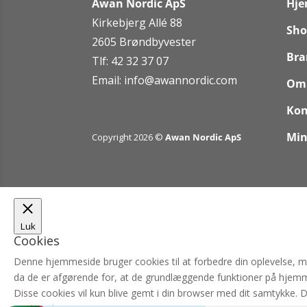
Awan Nordic ApS
Hj
Kirkebjerg Allé 88
Sho
2605 Brøndbyvester
Bra
Tlf: 42 32 37 07
Email:
info@awannordic.co
m
Om
Kon
Min
Copyright 2026 ©
Awan Nordic ApS
Luk
Cookies
Denne hjemmeside bruger cookies til at forbedre din oplevelse, 
da de er afgørende for, at de grundlæggende funktioner på hjemm
Disse cookies vil kun blive gemt i din browser med dit samtykke. 