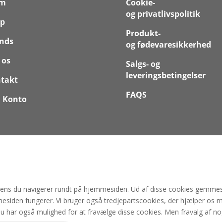
em
Cookie-
og privatlivspolitik
p
Produkt-
nds
og fødevaresikkerhed
 os
Salgs- og
leveringsbetingelser
takt
FAQS
 Konto
mens du navigerer rundt på hjemmesiden. Ud af disse cookies gemmes 
esiden fungerer. Vi bruger også tredjepartscookies, der hjælper os 
Du har også mulighed for at fravælge disse cookies. Men fravalg af no