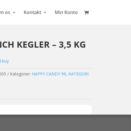
m os
Kontakt
Min Konto
H KEGLER – 3,5 KG
d buy
005
Kategorier:
HAPPY CANDY 99
,
KATEGORI