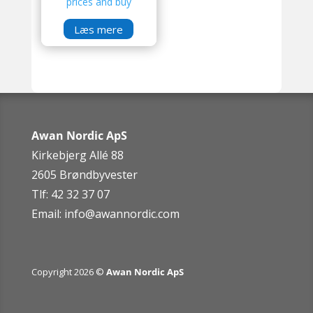
prices and buy
Læs mere
Awan Nordic ApS
Kirkebjerg Allé 88
2605 Brøndbyvester
Tlf: 42 32 37 07
Email:
info@awannordic.co
m
Copyright 2026 ©
Awan Nordic ApS