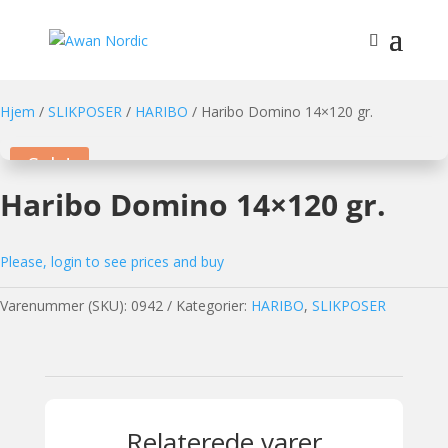
Hjem
/
SLIKPOSER
/
HARIBO
/ Haribo Domino 14×120 gr.
Sale!
Haribo Domino 14×120 gr.
Please, login to see prices and buy
Varenummer (SKU):
0942
Kategorier:
HARIBO
,
SLIKPOSER
Relaterede varer