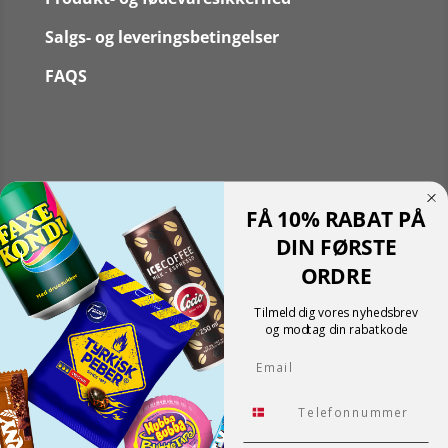
Salgs- og leveringsbetingelser
FAQS
Følg
FÅ 10% RABAT PÅ
Følg
Translate »
DIN FØRSTE
Powered by
Translate
ORDRE
Shopping cart
0
Der er ingen produkter i kurven!
Tilmeld dig vores nyhedsbrev
Fortsæt med at handle
og modtag din rabatkode
0
Email
Tlf.