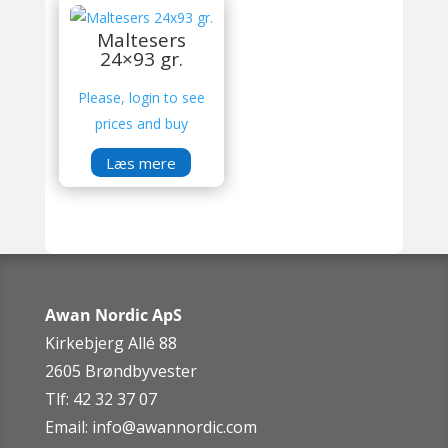
Maltesers
24×93 gr.
Please, login to see
prices and buy
Læs mere
Awan Nordic ApS
Kirkebjerg Allé 88
2605 Brøndbyvester
Tlf: 42 32 37 07
Email:
info@awannordic.co
m