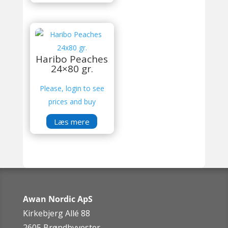
Haribo Peaches
24×80 gr.
Please, login to see
prices and buy
Læs mere
Awan Nordic ApS
Kirkebjerg Allé 88
2605 Brøndbyvester