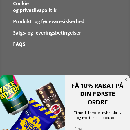
Cookie-
og privatlivspolitik
Produkt- og fødevaresikkerhed
Salgs- og leveringsbetingelser
FAQS
Følg
FÅ 10% RABAT PÅ
Følg
Translate »
DIN FØRSTE
Powered by
Translate
ORDRE
Shopping cart
0
Der er ingen produkter i kurven!
Tilmeld dig vores nyhedsbrev
Fortsæt med at handle
og modtag din rabatkode
0
Email