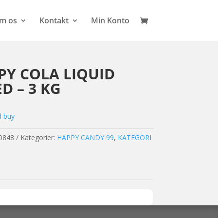
m os
Kontakt
Min Konto
PY COLA LIQUID
D – 3 KG
d buy
0848
Kategorier:
HAPPY CANDY 99
,
KATEGORI