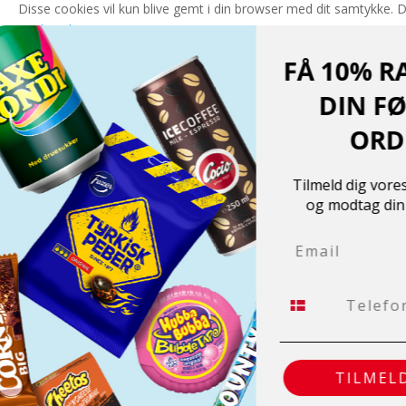
Disse cookies vil kun blive gemt i din browser med dit samtykke. 
Nødvendigt
Nødvendigt
FÅ 10% 
Altid aktiveret
Nødvendige cookies er absolut nødvendige for, at hjemmesiden ka
DIN 
hjemmesiden. Disse cookies gemmer ikke nogen personlige oplys
OR
GEM & ACCEPTÈR
Translate »
Tilmeld dig v
Powered by
Translate
og modtag d
Shopping cart
0
Der er ingen produkter i kurven!
Email
Fortsæt med at handle
0
Tlf.
TILME