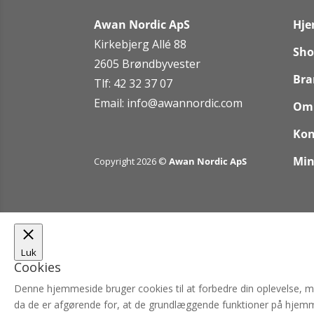
Awan Nordic ApS
Hj
Kirkebjerg Allé 88
Sho
2605 Brøndbyvester
Bra
Tlf: 42 32 37 07
Email:
info@awannordic.co
m
Om
Kon
Min
Copyright 2026 ©
Awan Nordic ApS
Luk
Cookies
Denne hjemmeside bruger cookies til at forbedre din oplevelse, 
da de er afgørende for, at de grundlæggende funktioner på hjemm