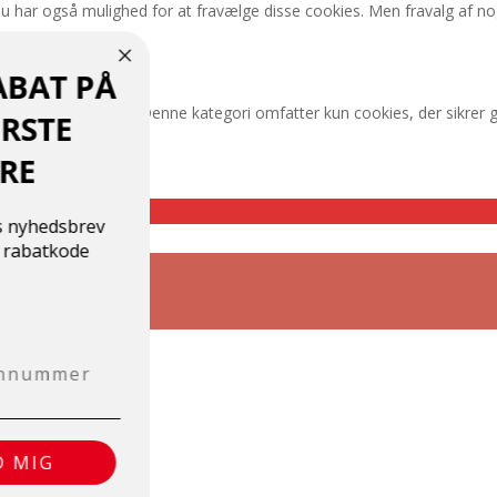
Du har også mulighed for at fravælge disse cookies. Men fravalg af no
RABAT PÅ
n fungere korrekt. Denne kategori omfatter kun cookies, der sikrer 
FØRSTE
ninger.
DRE
ores nyhedsbrev
in rabatkode
LD MIG