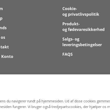
em
Cookie-
og privatlivspolitik
p
Produkt-
nds
og fødevaresikkerhed
 os
Salgs- og
leveringsbetingelser
takt
FAQS
 Konto
mens du navigerer rundt på hjemmesiden. Ud af disse cookies gemmes 
esiden fungerer. Vi bruger også tredjepartscookies, der hjælper os 