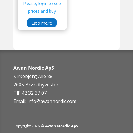
Please, login to see
prices and buy
Læs mere
Awan Nordic ApS
Kirkebjerg Allé 88
2605 Brøndbyvester
Tlf: 42 32 37 07
Email:
info@awannordic.co
m
Copyright 2026 ©
Awan Nordic ApS