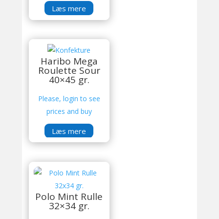
Læs mere
Haribo Mega
Roulette Sour
40×45 gr.
Please, login to see
prices and buy
Læs mere
Polo Mint Rulle
32×34 gr.