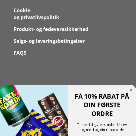
Cookie-
og privatlivspolitik
Produkt- og fødevaresikkerhed
Salgs- og leveringsbetingelser
FAQS
Følg
FÅ 10% RABAT PÅ
Følg
Translate »
DIN FØRSTE
Powered by
Translate
ORDRE
Shopping cart
0
Der er ingen produkter i kurven!
Tilmeld dig vores nyhedsbrev
Fortsæt med at handle
og modtag din rabatkode