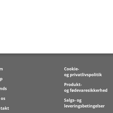
em
Cookie-
og privatlivspolitik
p
Produkt-
nds
og fødevaresikkerhed
 os
Salgs- og
leveringsbetingelser
takt