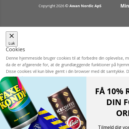
Min
Copyright 2026 ©
Awan Nordic ApS
Luk
Cookies
Denne hjemmeside bruger cookies til at forbedre din oplevelse, 
da de er afgørende for, at de grundlæggende funktioner på hjemm
Disse cookies vil kun blive gemt i din browser med dit samtykke. 
Nødvendigt
Nødvendigt
FÅ 10% 
Altid aktiveret
Nødvendige cookies er absolut nødvendige for, at hjemmesiden ka
DIN 
hjemmesiden. Disse cookies gemmer ikke nogen personlige oplys
OR
GEM & ACCEPTÈR
Translate »
Tilmeld dig v