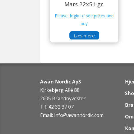
Mars 32×51 gr.
Please, login to see prices and
buy
Læs mere
Awan Nordic ApS
Hj
Kirkebjerg Allé 88
Sho
2605 Brøndbyvester
Bra
Tlf: 42 32 37 07
Email:
info@awannordic.co
m
Om
Kon