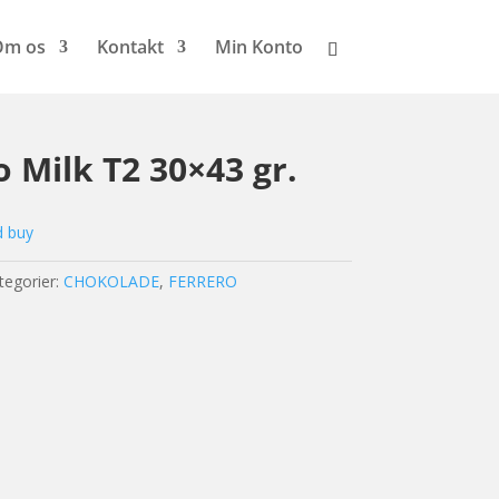
Om os
Kontakt
Min Konto
 Milk T2 30×43 gr.
d buy
tegorier:
CHOKOLADE
,
FERRERO