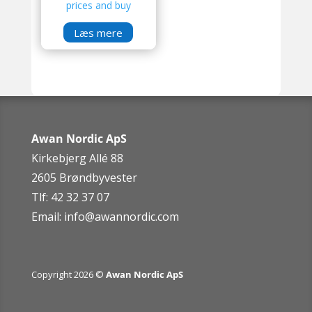
prices and buy
Læs mere
Awan Nordic ApS
Kirkebjerg Allé 88
2605 Brøndbyvester
Tlf: 42 32 37 07
Email:
info@awannordic.co
m
Copyright 2026 ©
Awan Nordic ApS