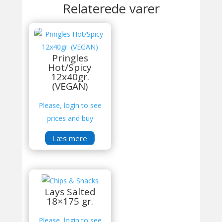
Relaterede varer
Pringles
Hot/Spicy
12x40gr.
(VEGAN)
Please, login to see
prices and buy
Læs mere
Lays Salted
18×175 gr.
Please, login to see