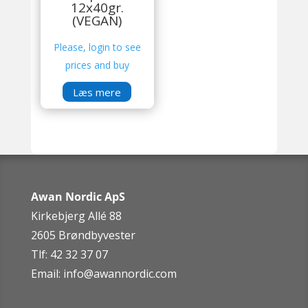
12x40gr.
(VEGAN)
Please, login to see
prices and buy
Læs mere
Awan Nordic ApS
Kirkebjerg Allé 88
2605 Brøndbyvester
Tlf: 42 32 37 07
Email:
info@awannordic.co
m