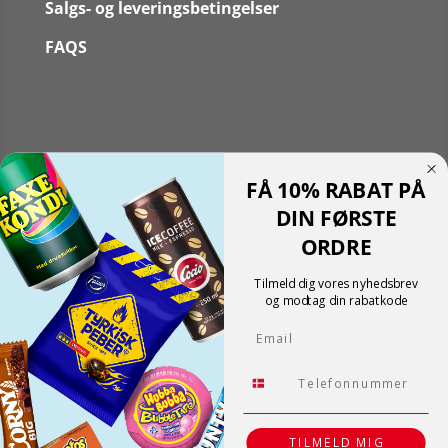
Salgs- og leveringsbetingelser
FAQS
Følg
FÅ 10% RABAT PÅ
Følg
Translate »
DIN FØRSTE
Powered by
Translate
ORDRE
Shopping cart
0
Der er ingen produkter i kurven!
Tilmeld dig vores nyhedsbrev
Fortsæt med at handle
og modtag din rabatkode
0
Email
Tlf.
TILMELD MIG