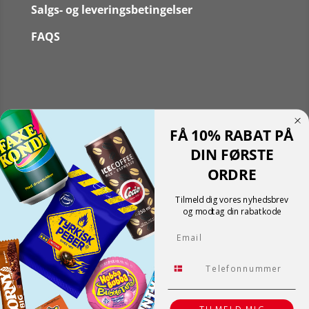
Salgs- og leveringsbetingelser
FAQS
Følg
FÅ 10% RABAT PÅ
Følg
Translate »
DIN FØRSTE
Powered by
Translate
ORDRE
Shopping cart
0
Der er ingen produkter i kurven!
Tilmeld dig vores nyhedsbrev
Fortsæt med at handle
og modtag din rabatkode
0
Email
Tlf.