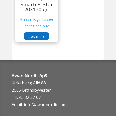
Smarties Stor
20×130 gr.
Please, login to see
prices and buy
Læs mere
Awan Nordic ApS
Kirkebjerg Allé 88
2605 Brøndbyvester
Tlf: 42 32 37 07
Email:
info@awannordic.co
m