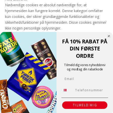
Nødvendige cookies er absolut nødvendige for, at
hjemmesiden kan fungere korrekt. Denne kategori omfatter
kun cookies, der sikrer grundlæggende funktionaliteter og
sikkerhedsfunktioner på hjemmesiden. Disse cookies gemmer
ikke nogen personlige oplysninger.
GEM & ACCEPTÈR
FÅ 10% RABAT PÅ
Translate »
DIN FØRSTE
Powered by
Translate
ORDRE
Shopping cart
0
Der er ingen produkter i kurven!
Tilmeld dig vores nyhedsbrev
Fortsæt med at handle
og modtag din rabatkode
0
Email
Tlf.
TILMELD MIG