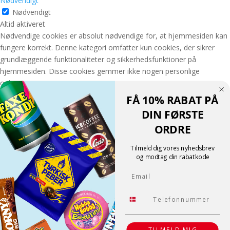
Nødvendigt
Nødvendigt
Altid aktiveret
Nødvendige cookies er absolut nødvendige for, at hjemmesiden kan
fungere korrekt. Denne kategori omfatter kun cookies, der sikrer
grundlæggende funktionaliteter og sikkerhedsfunktioner på
hjemmesiden. Disse cookies gemmer ikke nogen personlige
oplysninger.
GEM & ACCEPTÈR
FÅ 10% RABAT PÅ
Translate »
DIN FØRSTE
Powered by
Translate
ORDRE
Shopping cart
0
Der er ingen produkter i kurven!
Tilmeld dig vores nyhedsbrev
Fortsæt med at handle
og modtag din rabatkode
0
Email
Tlf.