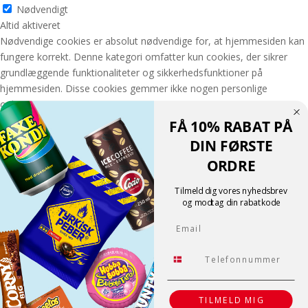
Nødvendigt
Altid aktiveret
Nødvendige cookies er absolut nødvendige for, at hjemmesiden kan
fungere korrekt. Denne kategori omfatter kun cookies, der sikrer
grundlæggende funktionaliteter og sikkerhedsfunktioner på
hjemmesiden. Disse cookies gemmer ikke nogen personlige
oplysninger.
GEM & ACCEPTÈR
FÅ 10% RABAT PÅ
Translate »
DIN FØRSTE
Powered by
Translate
ORDRE
Shopping cart
0
Der er ingen produkter i kurven!
Tilmeld dig vores nyhedsbrev
Fortsæt med at handle
og modtag din rabatkode
0
Email
Tlf.
TILMELD MIG