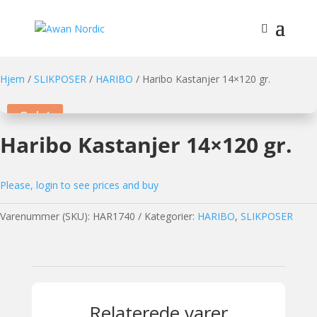
Hjem
/
SLIKPOSER
/
HARIBO
/ Haribo Kastanjer 14×120 gr.
Sale!
Haribo Kastanjer 14×120 gr.
Please, login to see prices and buy
Varenummer (SKU):
HAR1740
Kategorier:
HARIBO
,
SLIKPOSER
Relaterede varer