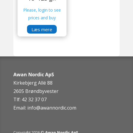
Please, login to see
prices and buy
Læs mere
Awan Nordic ApS
Kirkebjerg Allé 88
2605 Brøndbyvester
Tlf: 42 32 37 07
Email:
info@awannordic.co
m
Copyright 2026 ©
Awan Nordic ApS