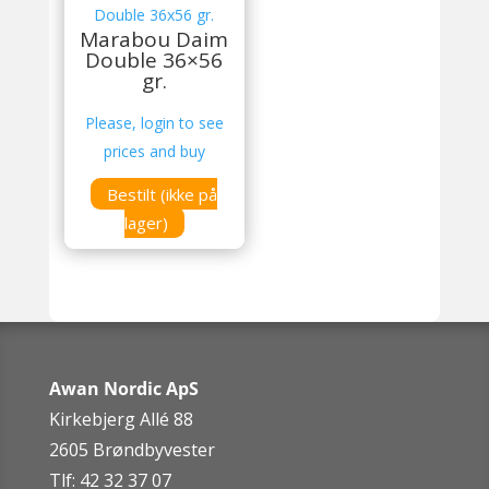
Marabou Daim
Double 36×56
gr.
Please, login to see
prices and buy
Bestilt (ikke på
lager)
Awan Nordic ApS
Kirkebjerg Allé 88
2605 Brøndbyvester
Tlf: 42 32 37 07