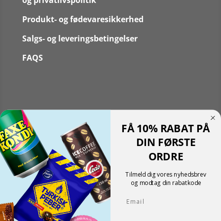
og privatlivspolitik
Produkt- og fødevaresikkerhed
Salgs- og leveringsbetingelser
FAQS
Følg
FÅ 10% RABAT PÅ
Følg
Translate »
DIN FØRSTE
Powered by
Translate
ORDRE
Shopping cart
0
Der er ingen produkter i kurven!
Tilmeld dig vores nyhedsbrev
Fortsæt med at handle
og modtag din rabatkode
0
Email
Tlf.