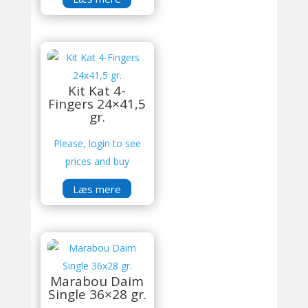
Kit Kat 4-
Fingers 24×41,5
gr.
Please, login to see
prices and buy
Læs mere
Marabou Daim
Single 36×28 gr.