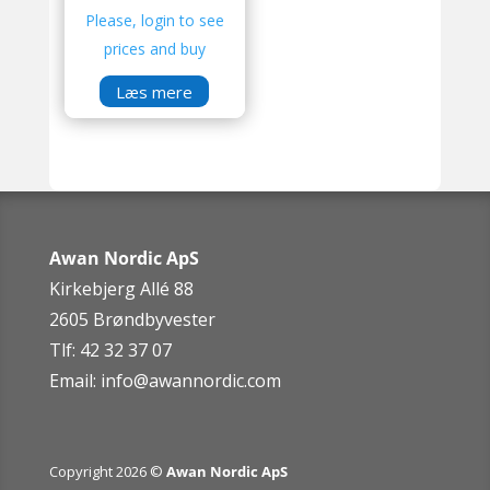
Please, login to see
prices and buy
Læs mere
Awan Nordic ApS
Kirkebjerg Allé 88
2605 Brøndbyvester
Tlf: 42 32 37 07
Email:
info@awannordic.co
m
Copyright 2026 ©
Awan Nordic ApS