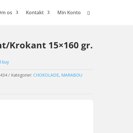
Om os
Kontakt
Min Konto
t/Krokant 15×160 gr.
d buy
434
Kategorier:
CHOKOLADE
,
MARABOU