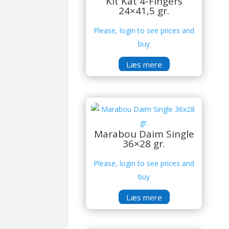
Kit Kat 4-Fingers
24×41,5 gr.
Please, login to see prices and
buy
Læs mere
Marabou Daim Single
36×28 gr.
Please, login to see prices and
buy
Læs mere