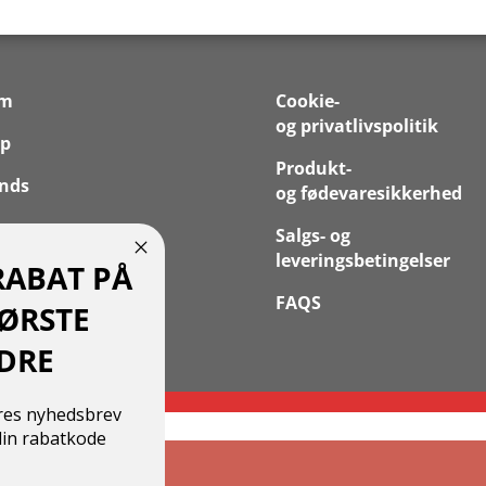
em
Cookie-
og privatlivspolitik
p
Produkt-
nds
og fødevaresikkerhed
 os
Salgs- og
leveringsbetingelser
RABAT PÅ
takt
FAQS
FØRSTE
 Konto
DRE
ores nyhedsbrev
in rabatkode