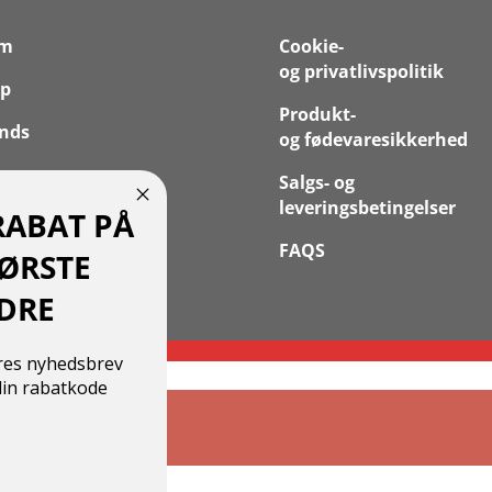
em
Cookie-
og privatlivspolitik
p
Produkt-
nds
og fødevaresikkerhed
 os
Salgs- og
leveringsbetingelser
RABAT PÅ
takt
FAQS
FØRSTE
 Konto
DRE
ores nyhedsbrev
in rabatkode