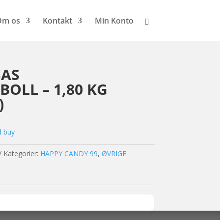
Om os
Kontakt
Min Konto
SAS
OLL – 1,80 KG
)
d buy
Kategorier:
HAPPY CANDY 99
,
ØVRIGE