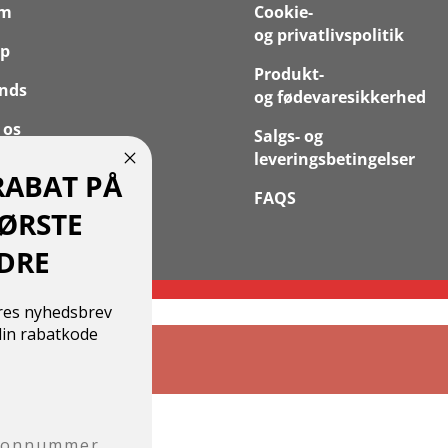
em
Cookie-
og privatlivspolitik
p
Produkt-
nds
og fødevaresikkerhed
 os
Salgs- og
leveringsbetingelser
takt
RABAT PÅ
FAQS
 Konto
FØRSTE
DRE
ores nyhedsbrev
in rabatkode