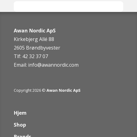
Awan Nordic ApS
Kirkebjerg Allé 88
2605 Brøndbyvester
Tlf: 42 32 37 07
Email:
info@awannordic.co
m
Copyright 2026 ©
Awan Nordic ApS
Hjem
Shop
Brands