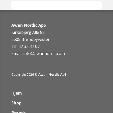
Awan Nordic ApS
Kirkebjerg Allé 88
2605 Brøndbyvester
Tlf: 42 32 37 07
Email:
info@awannordic.co
m
Copyright 2026 ©
Awan Nordic ApS
Hjem
Shop
Brands