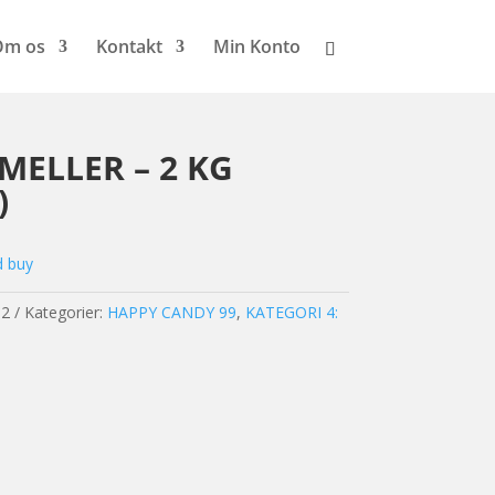
Om os
Kontakt
Min Konto
ELLER – 2 KG
)
d buy
-2
Kategorier:
HAPPY CANDY 99
,
KATEGORI 4: