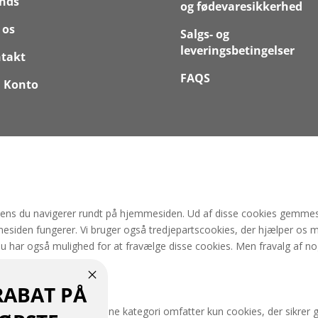
nds
og fødevaresikkerhed
 os
Salgs- og
leveringsbetingelser
takt
FAQS
 Konto
mens du navigerer rundt på hjemmesiden. Ud af disse cookies gemmes 
esiden fungerer. Vi bruger også tredjepartscookies, der hjælper os 
Du har også mulighed for at fravælge disse cookies. Men fravalg af no
RABAT PÅ
n fungere korrekt. Denne kategori omfatter kun cookies, der sikrer 