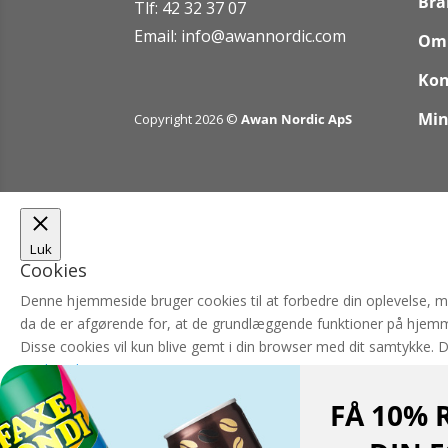
Bra
Tlf: 42 32 37 07
Email:
info@awannordic.co
m
Om
Kon
Min
Copyright 2026 ©
Awan Nordic ApS
Luk
Cookies
Denne hjemmeside bruger cookies til at forbedre din oplevelse, 
da de er afgørende for, at de grundlæggende funktioner på hjemm
Disse cookies vil kun blive gemt i din browser med dit samtykke. 
Nødvendigt
Nødvendigt
FÅ 10% 
Altid aktiveret
Nødvendige cookies er absolut nødvendige for, at hjemmesiden ka