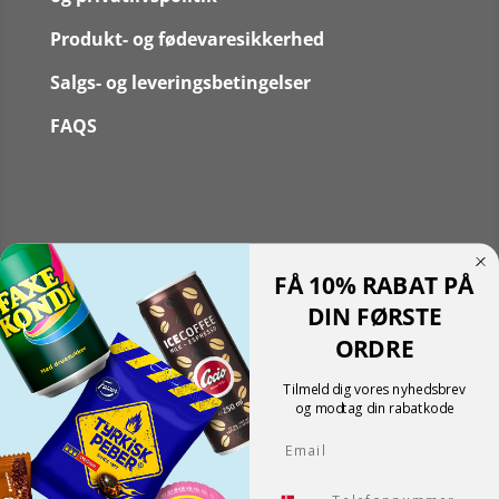
Produkt- og fødevaresikkerhed
Salgs- og leveringsbetingelser
FAQS
Følg
FÅ 10% RABAT PÅ
Følg
Translate »
DIN FØRSTE
Powered by
Translate
ORDRE
Shopping cart
0
Der er ingen produkter i kurven!
Tilmeld dig vores nyhedsbrev
Fortsæt med at handle
og modtag din rabatkode
0
Email
Tlf.