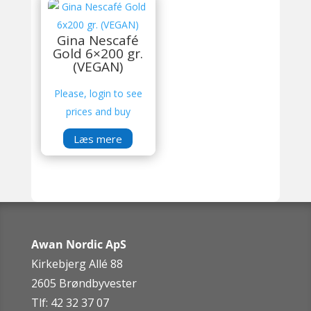
Gina Nescafé
Gold 6×200 gr.
(VEGAN)
Please, login to see
prices and buy
Læs mere
Awan Nordic ApS
Kirkebjerg Allé 88
2605 Brøndbyvester
Tlf: 42 32 37 07