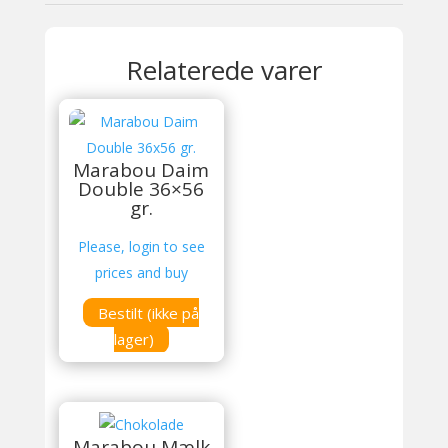
Relaterede varer
Marabou Daim
Double 36×56
gr.
Please, login to see
prices and buy
Bestilt (ikke på
lager)
Marabou Mælk