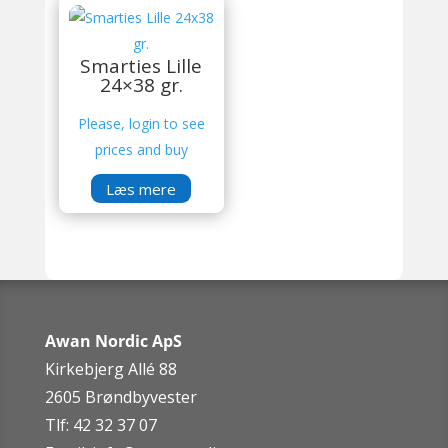
Smarties Lille
24×38 gr.
Please, login to see
prices and buy
Læs mere
Awan Nordic ApS
Kirkebjerg Allé 88
2605 Brøndbyvester
Tlf: 42 32 37 07