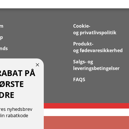
em
Cookie-
og privatlivspolitik
p
Produkt-
nds
og fødevaresikkerhed
 os
Salgs- og
leveringsbetingelser
RABAT PÅ
takt
FAQS
FØRSTE
 Konto
DRE
ores nyhedsbrev
in rabatkode