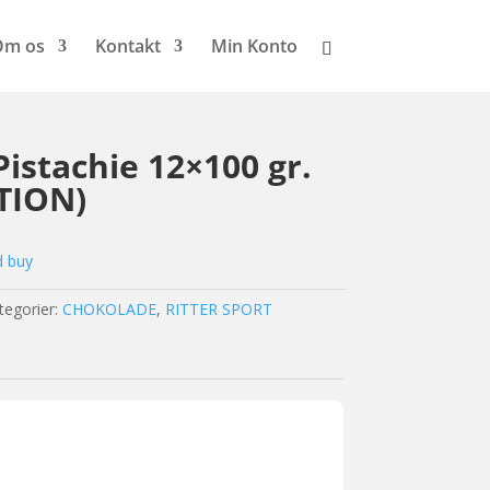
Om os
Kontakt
Min Konto
Pistachie 12×100 gr.
TION)
d buy
tegorier:
CHOKOLADE
,
RITTER SPORT