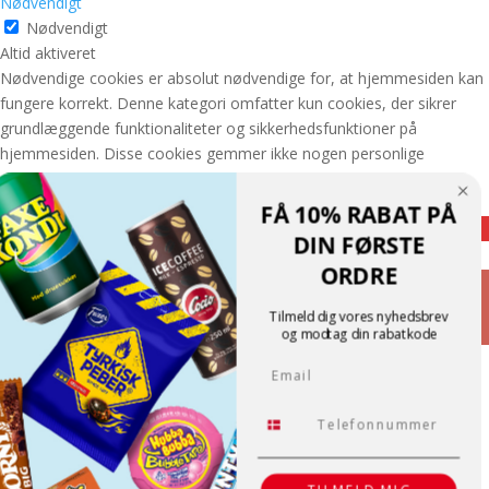
Nødvendigt
Nødvendigt
Altid aktiveret
Nødvendige cookies er absolut nødvendige for, at hjemmesiden kan
fungere korrekt. Denne kategori omfatter kun cookies, der sikrer
grundlæggende funktionaliteter og sikkerhedsfunktioner på
hjemmesiden. Disse cookies gemmer ikke nogen personlige
oplysninger.
GEM & ACCEPTÈR
FÅ 10% RABAT PÅ
Translate »
DIN FØRSTE
Powered by
Translate
ORDRE
Shopping cart
0
Der er ingen produkter i kurven!
Tilmeld dig vores nyhedsbrev
Fortsæt med at handle
og modtag din rabatkode
0
Email
Tlf.