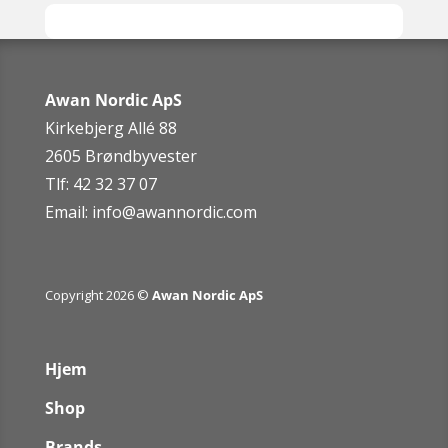
Awan Nordic ApS
Kirkebjerg Allé 88
2605 Brøndbyvester
Tlf: 42 32 37 07
Email:
info@awannordic.co
m
Copyright 2026 ©
Awan Nordic ApS
Hjem
Shop
Brands