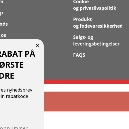
em
Cookie-
og privatlivspolitik
p
Produkt-
nds
og fødevaresikkerhed
 os
Salgs- og
leveringsbetingelser
takt
RABAT PÅ
FAQS
 Konto
FØRSTE
DRE
ores nyhedsbrev
in rabatkode