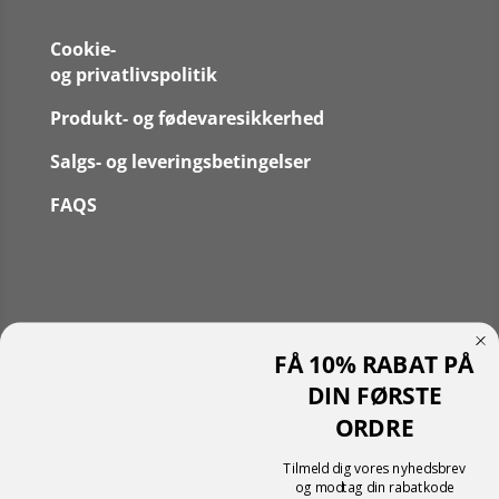
Cookie-
og privatlivspolitik
Produkt- og fødevaresikkerhed
Salgs- og leveringsbetingelser
FAQS
Følg
FÅ 10% RABAT PÅ
Følg
Translate »
DIN FØRSTE
Powered by
Translate
ORDRE
Shopping cart
0
Der er ingen produkter i kurven!
Tilmeld dig vores nyhedsbrev
Fortsæt med at handle
og modtag din rabatkode