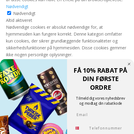
Nødvendigt
Nødvendigt
Altid aktiveret
Nødvendige cookies er absolut nødvendige for, at
hjemmesiden kan fungere korrekt. Denne kategori omfatter
kun cookies, der sikrer grundlæggende funktionaliteter og
sikkerhedsfunktioner på hjemmesiden. Disse cookies gemmer
ikke nogen personlige oplysninger.
GEM & ACCEPTÈR
FÅ 10% RABAT PÅ
Translate »
DIN FØRSTE
Powered by
Translate
ORDRE
Shopping cart
0
Der er ingen produkter i kurven!
Tilmeld dig vores nyhedsbrev
Fortsæt med at handle
og modtag din rabatkode
0
Email
Tlf.