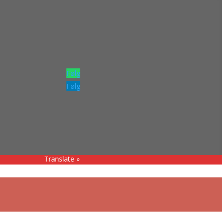
Følg
Følg
Translate »