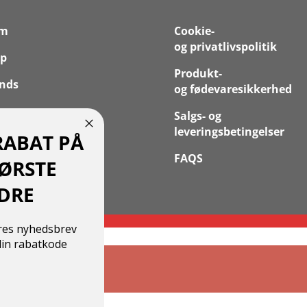
em
Cookie-
og privatlivspolitik
p
Produkt-
nds
og fødevaresikkerhed
 os
Salgs- og
leveringsbetingelser
RABAT PÅ
takt
FAQS
FØRSTE
 Konto
DRE
ores nyhedsbrev
in rabatkode