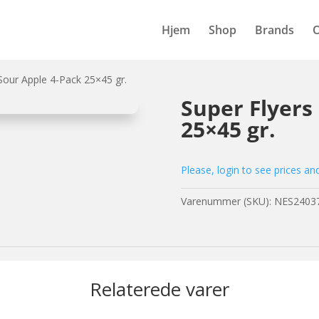
Hjem
Shop
Brands
Sour Apple 4-Pack 25×45 gr.
Super Flyers
25×45 gr.
Please, login to see prices an
Varenummer (SKU):
NES2403
Relaterede varer